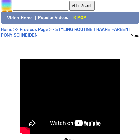
Video Home
|
Popular Videos
|
K-POP
Home
>>
Previous Page
>>
STYLING ROUTINE I HAARE FÄRBEN I
PONY SCHNEIDEN
More
Share: