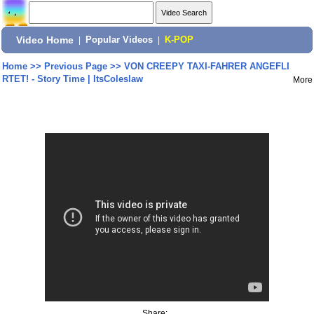
Video Home
|
Popular Videos
|
K-POP
Home
>>
Previous Page
>>
VON CREEPY TAXI-FAHRER ANGEFLI
RTET! - Story Time | ItsColeslaw
More
Share: