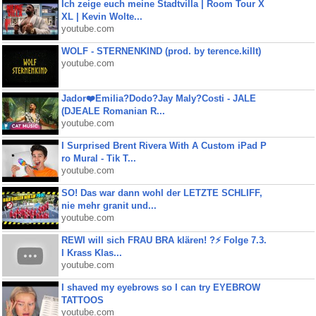
Ich zeige euch meine Stadtvilla | Room Tour X
XL | Kevin Wolte...
youtube.com
WOLF - STERNENKIND (prod. by terence.killt)
youtube.com
Jador❤️Emilia?Dodo?Jay Maly?Costi - JALE
(DJEALE Romanian R...
youtube.com
I Surprised Brent Rivera With A Custom iPad P
ro Mural - Tik T...
youtube.com
SO! Das war dann wohl der LETZTE SCHLIFF,
nie mehr granit und...
youtube.com
REWI will sich FRAU BRA klären! ?⚡️ Folge 7.3.
I Krass Klas...
youtube.com
I shaved my eyebrows so I can try EYEBROW
TATTOOS
youtube.com