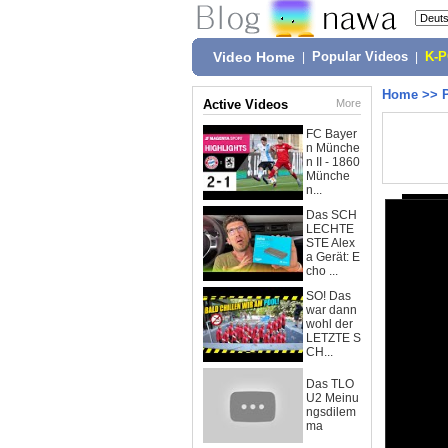
Video Home
|
Popular Videos
|
K-
Home
>>
Active Videos
More
FC Bayer
n Münche
n II - 1860
Münche
n...
Das SCH
LECHTE
STE Alex
a Gerät: E
cho ...
SO! Das
war dann
wohl der
LETZTE S
CH...
Das TLO
U2 Meinu
ngsdilem
ma