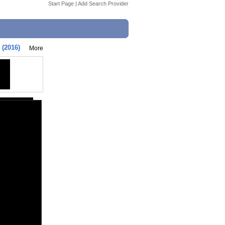
Start Page
|
Add Search Provider
 (2016)
More