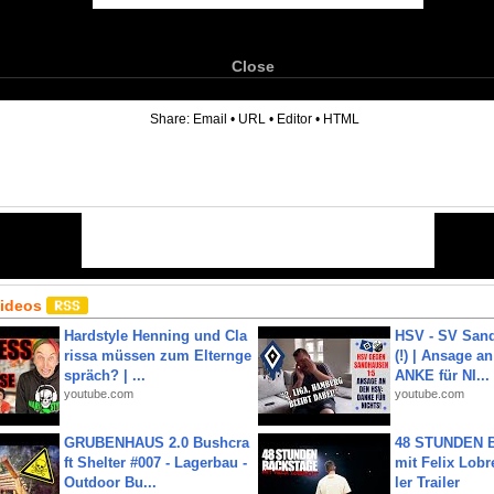
Close
6
Share:
Email
•
URL
•
Editor
•
HTML
Videos
Hardstyle Henning und Cla
HSV - SV San
rissa müssen zum Elternge
(!) | Ansage a
spräch? | ...
ANKE für NI...
youtube.com
youtube.com
GRUBENHAUS 2.0 Bushcra
48 STUNDEN
ft Shelter #007 - Lagerbau -
mit Felix Lobre
Outdoor Bu...
ler Trailer