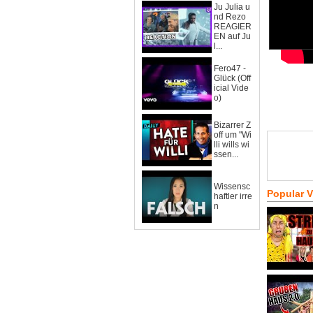
Ju Julia u
nd Rezo
REAGIER
EN auf Ju
l...
Fero47 -
Glück (Off
icial Vide
o)
Bizarrer Z
off um "Wi
lli wills wi
ssen...
Wissensc
Popular 
haftler irre
n