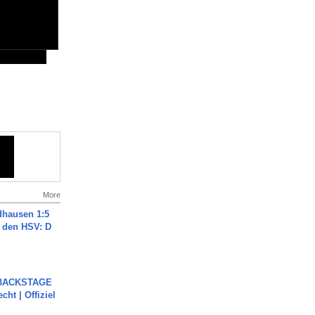
More
dhausen 1:5
n den HSV: D
 BACKSTAGE
cht | Offiziel