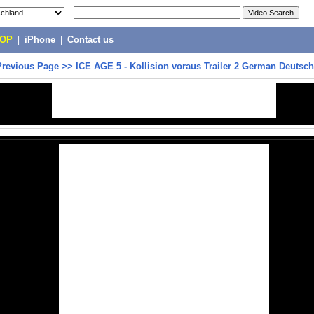
POP
|
iPhone
|
Contact us
Previous Page
>>
ICE AGE 5 - Kollision voraus Trailer 2 German Deutsch