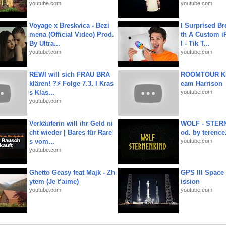
youtube.com
youtube.com
Voyage x Breskvica - Bezi
I Surprised Br
mena (Official Video) Prod.
th A Custom i
By Ultra...
l - Tik T...
youtube.com
youtube.com
REWI will sich FRAU BRA
ROOMTOUR KR
klären! ?⚡️ Folge 7.3. I Kras
eam Harrison
s Klas...
youtube.com
youtube.com
Verkäuferin will ihr Geld ni
WOLF - STERN
cht wieder | Bares für Rare
od. by terence.
s vom...
youtube.com
youtube.com
Ghetto Geasy feat Majk - Zh
GPS III Space
ytem (Je t’aime)
ission
youtube.com
youtube.com