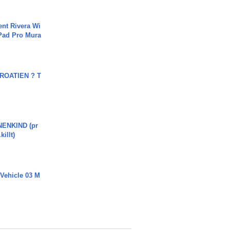
ent Rivera Wi
Pad Pro Mura
OATIEN ? T
ENKIND (pr
killt)
 Vehicle 03 M