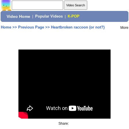
Video Home
|
Popular Videos
|
K-POP
Home
>>
Previous Page
>>
Heartbroken raccoon (or not?)
More
Share: