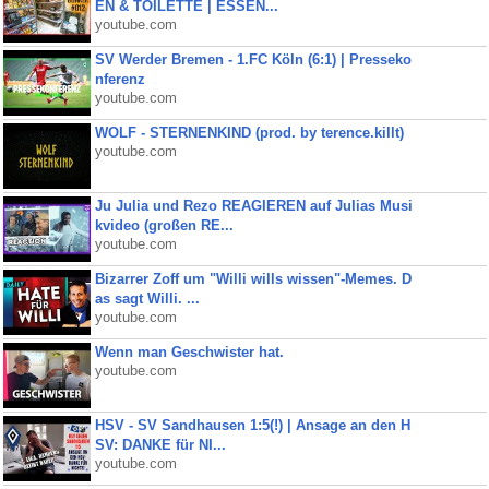
EN & TOILETTE | ESSEN...
youtube.com
SV Werder Bremen - 1.FC Köln (6:1) | Presseko
nferenz
youtube.com
WOLF - STERNENKIND (prod. by terence.killt)
youtube.com
Ju Julia und Rezo REAGIEREN auf Julias Musi
kvideo (großen RE...
youtube.com
Bizarrer Zoff um "Willi wills wissen"-Memes. D
as sagt Willi. ...
youtube.com
Wenn man Geschwister hat.
youtube.com
HSV - SV Sandhausen 1:5(!) | Ansage an den H
SV: DANKE für NI...
youtube.com