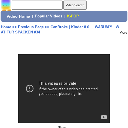
Video Home
|
Popular Videos
|
K-POP
Home
>>
Previous Page
>>
CanBroke | Kinder 8.0 . . WARUM?! | W
AT FÜR SPACKEN #34
More
Share: