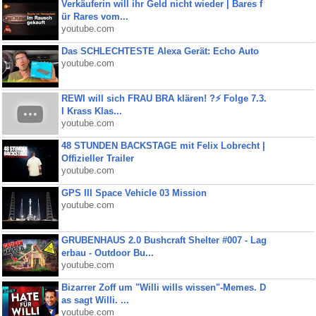
Verkäuferin will ihr Geld nicht wieder | Bares f
ür Rares vom...
youtube.com
Das SCHLECHTESTE Alexa Gerät: Echo Auto
youtube.com
REWI will sich FRAU BRA klären! ?⚡️ Folge 7.3.
I Krass Klas...
youtube.com
48 STUNDEN BACKSTAGE mit Felix Lobrecht |
Offizieller Trailer
youtube.com
GPS III Space Vehicle 03 Mission
youtube.com
GRUBENHAUS 2.0 Bushcraft Shelter #007 - Lag
erbau - Outdoor Bu...
youtube.com
Bizarrer Zoff um "Willi wills wissen"-Memes. D
as sagt Willi. ...
youtube.com