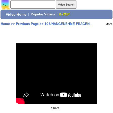
Video Home
|
Popular Videos
|
K-POP
Home
>>
Previous Page
>>
10 UNANGENEHME FRAGEN...
More
Share: