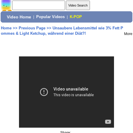
Video Home
|
Popular Videos
|
K-POP
Home
>>
Previous Page
>>
Unsaubere Lebensmittel wie 3% Fett P
ommes & Light Ketchup, während einer Diät?!
More
Share: