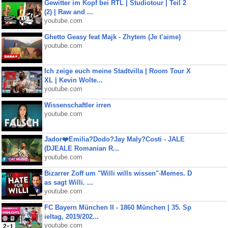
Gewitter im Kopf bei RTL | Studiotour | Teil 2
(2) | Raw and ...
youtube.com
Ghetto Geasy feat Majk - Zhytem (Je t’aime)
youtube.com
Ich zeige euch meine Stadtvilla | Room Tour X
XL | Kevin Wolte...
youtube.com
Wissenschaftler irren
youtube.com
Jador❤️Emilia?Dodo?Jay Maly?Costi - JALE
(DJEALE Romanian R...
youtube.com
Bizarrer Zoff um "Willi wills wissen"-Memes. D
as sagt Willi. ...
youtube.com
FC Bayern München II - 1860 München | 35. Sp
ieltag, 2019/202...
youtube.com