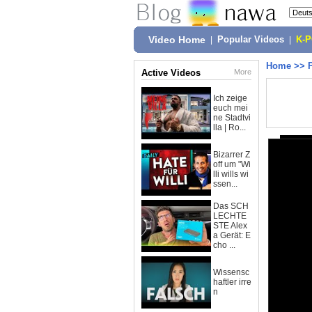
Video Home
|
Popular Videos
|
K-
Home
>>
Active Videos
More
Ich zeige
euch mei
ne Stadtvi
lla | Ro...
Bizarrer Z
off um "Wi
lli wills wi
ssen...
Das SCH
LECHTE
STE Alex
a Gerät: E
cho ...
Wissensc
haftler irre
n