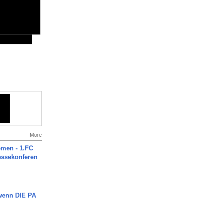
More
men - 1.FC
ressekonferen
 wenn DIE PA