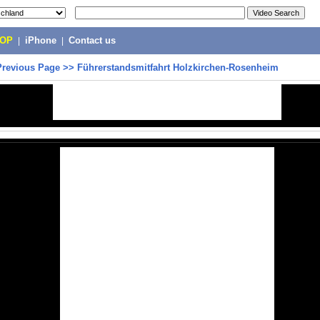
POP
|
iPhone
|
Contact us
Previous Page
>>
Führerstandsmitfahrt Holzkirchen-Rosenheim