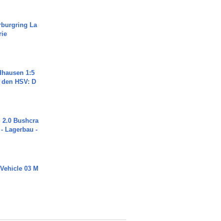
rburgring La
rie
dhausen 1:5
n den HSV: D
2.0 Bushcra
 - Lagerbau -
 Vehicle 03 M