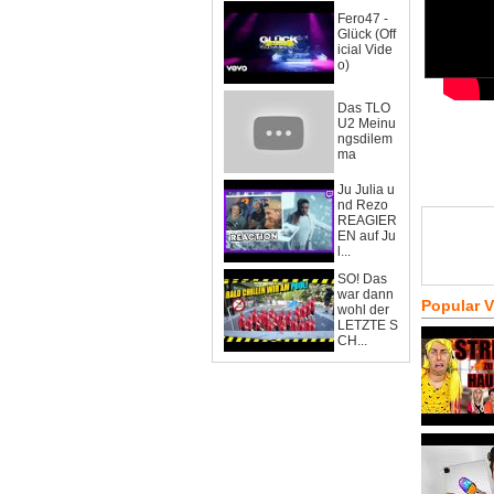
Fero47 -
Glück (Off
icial Vide
o)
Das TLO
U2 Meinu
ngsdilem
ma
Ju Julia u
nd Rezo
REAGIER
EN auf Ju
l...
SO! Das
war dann
Popular 
wohl der
LETZTE S
CH...