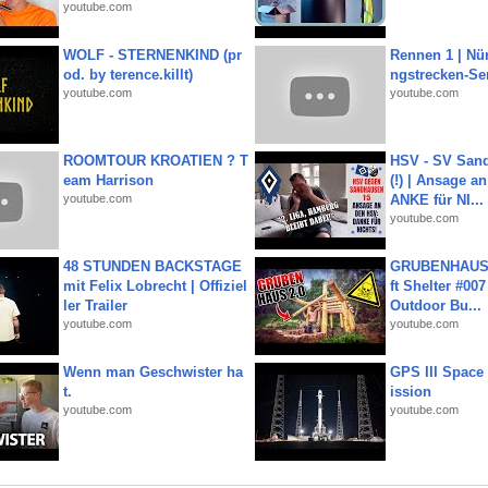
youtube.com
WOLF - STERNENKIND (pr
Rennen 1 | Nü
od. by terence.killt)
ngstrecken-Se
youtube.com
youtube.com
ROOMTOUR KROATIEN ? T
HSV - SV San
eam Harrison
(!) | Ansage a
youtube.com
ANKE für NI...
youtube.com
48 STUNDEN BACKSTAGE
GRUBENHAUS 
mit Felix Lobrecht | Offiziel
ft Shelter #007
ler Trailer
Outdoor Bu...
youtube.com
youtube.com
Wenn man Geschwister ha
GPS III Space
t.
ission
youtube.com
youtube.com