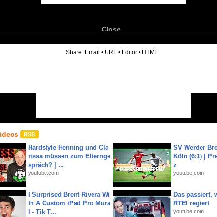
Close
6
Share:
Email
•
URL
•
Editor
•
HTML
Videos
Hardstyle Henning und Cla
SV Werder Bre
rissa müssen zum Elternge
Köln (6:1) | P
spräch? | ...
z
youtube.com
youtube.com
I Surprised Brent Rivera Wi
Das passiert,
th A Custom iPad Pro Mura
RTEI regiert
l - Tik T...
youtube.com