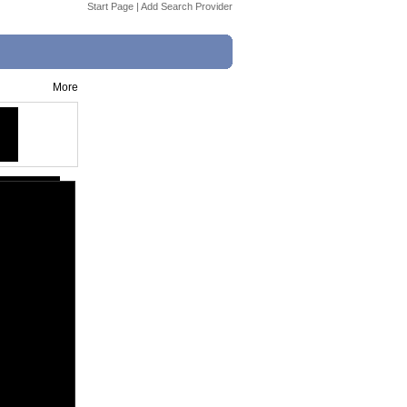
Start Page
|
Add Search Provider
More