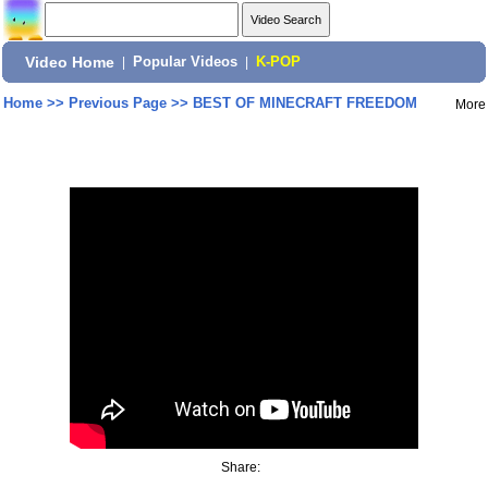
Video Home
|
Popular Videos
|
K-POP
Home
>>
Previous Page
>>
BEST OF MINECRAFT FREEDOM
More
Share: