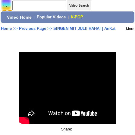
Video Home
|
Popular Videos
|
K-POP
Home
>>
Previous Page
>>
SINGEN MIT JULI! HAHA! | AnKat
More
Share: