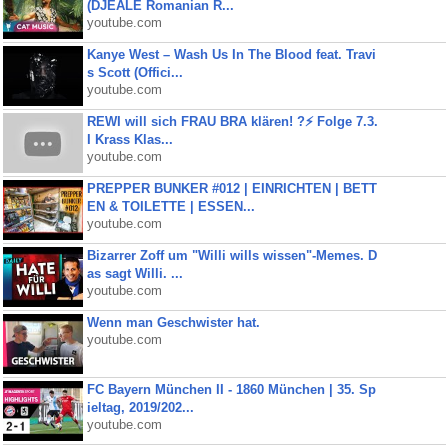
(DJEALE Romanian R...
youtube.com
Kanye West – Wash Us In The Blood feat. Travi
s Scott (Offici...
youtube.com
REWI will sich FRAU BRA klären! ?⚡️ Folge 7.3.
I Krass Klas...
youtube.com
PREPPER BUNKER #012 | EINRICHTEN | BETT
EN & TOILETTE | ESSEN...
youtube.com
Bizarrer Zoff um "Willi wills wissen"-Memes. D
as sagt Willi. ...
youtube.com
Wenn man Geschwister hat.
youtube.com
FC Bayern München II - 1860 München | 35. Sp
ieltag, 2019/202...
youtube.com