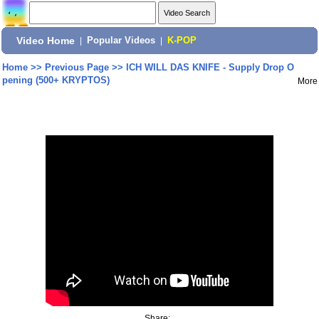
Video Home
|
Popular Videos
|
K-POP
Home
>>
Previous Page
>>
ICH WILL DAS KNIFE - Supply Drop O
pening (500+ KRYPTOS)
More
Share: