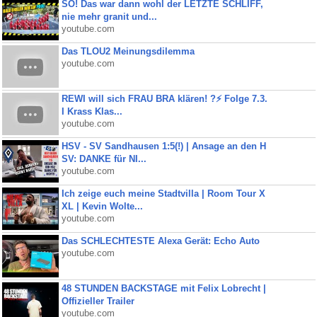
SO! Das war dann wohl der LETZTE SCHLIFF,
nie mehr granit und...
youtube.com
Das TLOU2 Meinungsdilemma
youtube.com
REWI will sich FRAU BRA klären! ?⚡️ Folge 7.3.
I Krass Klas...
youtube.com
HSV - SV Sandhausen 1:5(!) | Ansage an den H
SV: DANKE für NI...
youtube.com
Ich zeige euch meine Stadtvilla | Room Tour X
XL | Kevin Wolte...
youtube.com
Das SCHLECHTESTE Alexa Gerät: Echo Auto
youtube.com
48 STUNDEN BACKSTAGE mit Felix Lobrecht |
Offizieller Trailer
youtube.com