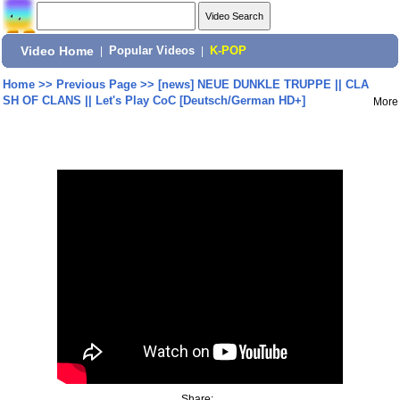
Video Home
|
Popular Videos
|
K-POP
Home
>>
Previous Page
>>
[news] NEUE DUNKLE TRUPPE || CLA
SH OF CLANS || Let's Play CoC [Deutsch/German HD+]
More
Share: