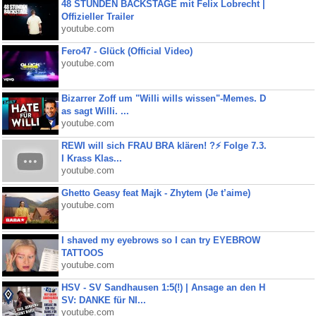
48 STUNDEN BACKSTAGE mit Felix Lobrecht |
Offizieller Trailer
youtube.com
Fero47 - Glück (Official Video)
youtube.com
Bizarrer Zoff um "Willi wills wissen"-Memes. D
as sagt Willi. ...
youtube.com
REWI will sich FRAU BRA klären! ?⚡️ Folge 7.3.
I Krass Klas...
youtube.com
Ghetto Geasy feat Majk - Zhytem (Je t’aime)
youtube.com
I shaved my eyebrows so I can try EYEBROW
TATTOOS
youtube.com
HSV - SV Sandhausen 1:5(!) | Ansage an den H
SV: DANKE für NI...
youtube.com