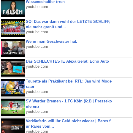
Wissenschaftler irren
youtube.com
SO! Das war dann wohl der LETZTE SCHLIFF,
nie mehr granit und...
youtube.com
Wenn man Geschwister hat.
youtube.com
Das SCHLECHTESTE Alexa Gerät: Echo Auto
youtube.com
Tourette als Praktikant bei RTL: Jan wird Mode
rator
youtube.com
SV Werder Bremen - 1.FC Köln (6:1) | Presseko
nferenz
youtube.com
Verkäuferin will ihr Geld nicht wieder | Bares f
ür Rares vom...
youtube.com