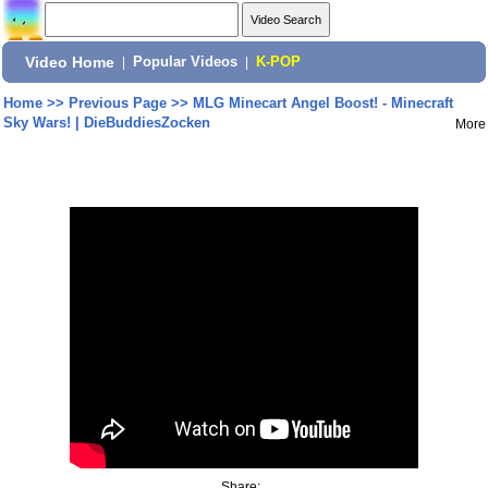
Video Home
|
Popular Videos
|
K-POP
Home
>>
Previous Page
>>
MLG Minecart Angel Boost! - Minecraft
Sky Wars! | DieBuddiesZocken
More
Share: