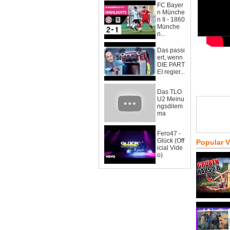
FC Bayer
n Münche
n II - 1860
Münche
n...
Das passi
ert, wenn
DIE PART
EI regier...
Das TLO
U2 Meinu
ngsdilem
ma
Fero47 -
Glück (Off
Popular 
icial Vide
o)