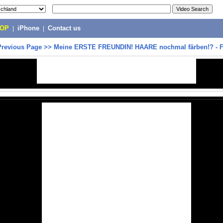
POP
|
iPhone
|
Contact us
Previous Page
>>
Meine ERSTE FREUNDIN! HAARE nochmal färben!? - 