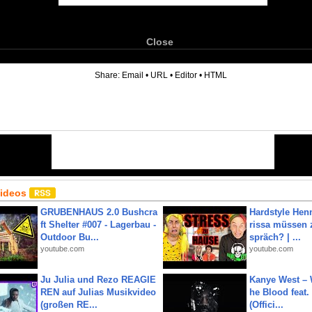
Close
6
Share:
Email
•
URL
•
Editor
•
HTML
Videos
GRUBENHAUS 2.0 Bushcra
Hardstyle Hen
ft Shelter #007 - Lagerbau -
rissa müssen 
Outdoor Bu...
spräch? | ...
youtube.com
youtube.com
Ju Julia und Rezo REAGIE
Kanye West – 
REN auf Julias Musikvideo
he Blood feat.
(großen RE...
(Offici...