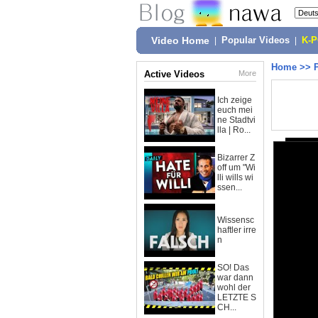
Video Home
|
Popular Videos
|
K-
Home
>>
Active Videos
More
Ich zeige
euch mei
ne Stadtvi
lla | Ro...
Bizarrer Z
off um "Wi
lli wills wi
ssen...
Wissensc
haftler irre
n
SO! Das
war dann
wohl der
LETZTE S
CH...