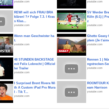
youtube.com
youtube.com
REWI will sich FRAU BRA
SV Werder Bre
klären! ?⚡️ Folge 7.3. I Kras
Köln (6:1) | P
s Klas...
z
youtube.com
youtube.com
Wenn man Geschwister ha
Ghetto Geasy f
t.
ytem (Je t’aim
youtube.com
youtube.com
48 STUNDEN BACKSTAGE
Rennen 1 | Nü
mit Felix Lobrecht | Offiziel
ngstrecken-Se
ler Trailer
youtube.com
youtube.com
I Surprised Brent Rivera Wi
ROOMTOUR KR
th A Custom iPad Pro Mura
eam Harrison
l - Tik T...
youtube.com
youtube.com