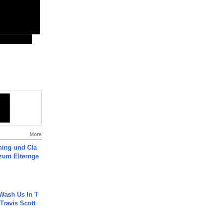
More
ning und Cla
zum Elternge
Wash Us In T
 Travis Scott