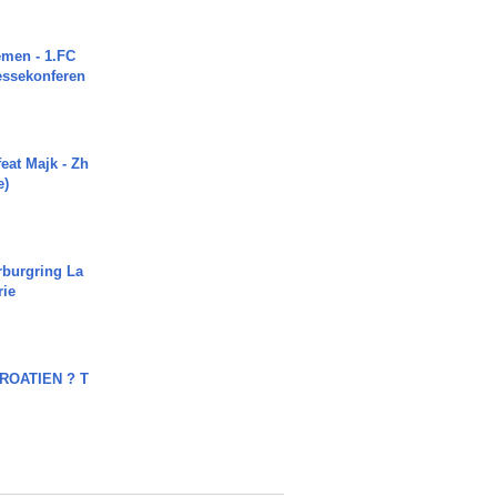
men - 1.FC
ressekonferen
eat Majk - Zh
e)
rburgring La
rie
OATIEN ? T