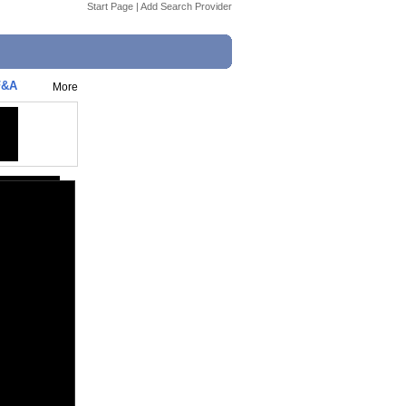
Start Page
|
Add Search Provider
F&A
More