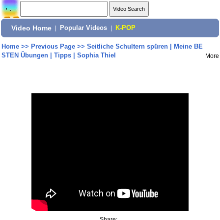
Video Home
|
Popular Videos
|
K-POP
Home
>>
Previous Page
>>
Seitliche Schultern spüren | Meine BE
STEN Übungen | Tipps | Sophia Thiel
More
Share: