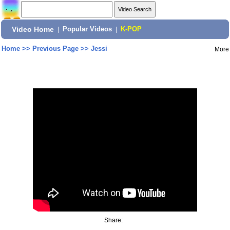
Video Home
|
Popular Videos
|
K-POP
Home
>>
Previous Page
>>
Jessi
More
Share: