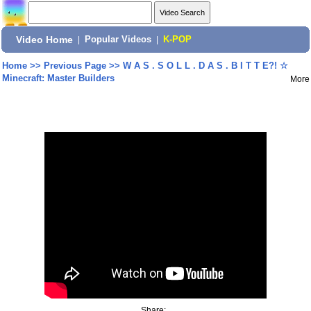
Video Home
|
Popular Videos
|
K-POP
Home
>>
Previous Page
>>
W A S . S O L L . D A S . B I T T E?! ☆
Minecraft: Master Builders
More
Share: