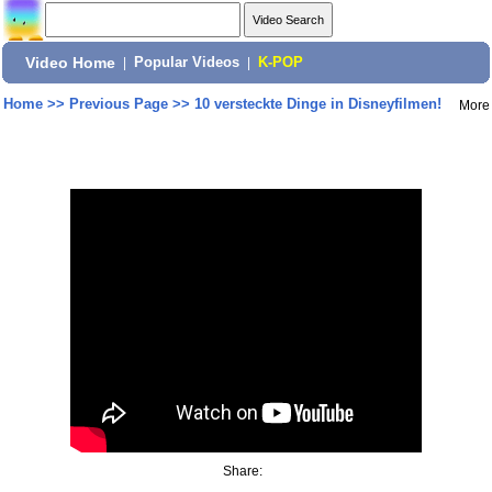
Video Home
|
Popular Videos
|
K-POP
Home
>>
Previous Page
>>
10 versteckte Dinge in Disneyfilmen!
More
Share: