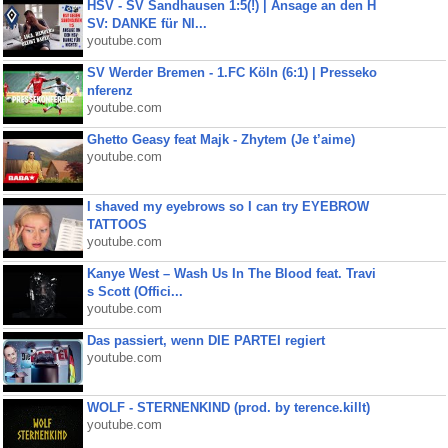
HSV - SV Sandhausen 1:5(!) | Ansage an den H
SV: DANKE für NI...
youtube.com
SV Werder Bremen - 1.FC Köln (6:1) | Presseko
nferenz
youtube.com
Ghetto Geasy feat Majk - Zhytem (Je t’aime)
youtube.com
I shaved my eyebrows so I can try EYEBROW
TATTOOS
youtube.com
Kanye West – Wash Us In The Blood feat. Travi
s Scott (Offici...
youtube.com
Das passiert, wenn DIE PARTEI regiert
youtube.com
WOLF - STERNENKIND (prod. by terence.killt)
youtube.com