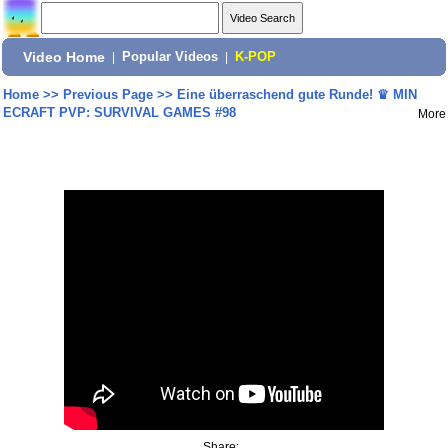
Video Home
|
Popular Videos
|
K-POP
Home
>>
Previous Page
>>
Eine überraschend gute Runde! ♛ MIN
ECRAFT PVP: SURVIVAL GAMES #98
More
Share: