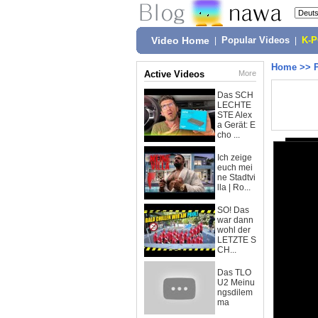
Video Home
|
Popular Videos
|
K-
Home
>>
Active Videos
More
Das SCH
LECHTE
STE Alex
a Gerät: E
cho ...
Ich zeige
euch mei
ne Stadtvi
lla | Ro...
SO! Das
war dann
wohl der
LETZTE S
CH...
Das TLO
U2 Meinu
ngsdilem
ma