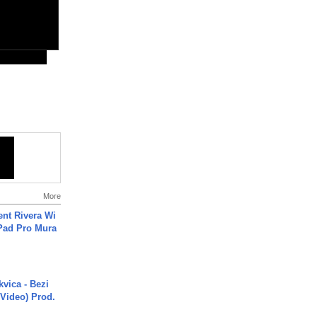
More
ent Rivera Wi
Pad Pro Mura
vica - Bezi
 Video) Prod.