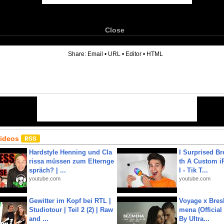
Close
6
Share:
Email
•
URL
•
Editor
•
HTML
Videos
Hardstyle Henning und Cla
I Surprised Br
rissa müssen zum Elternge
th A Custom i
spräch? | ...
l - Tik T...
youtube.com
youtube.com
Gewitter im Kopf bei RTL |
Voyage x Bresk
Studiotour | Teil 2 (2) | Raw
mena (Official
and ...
By Ultra...