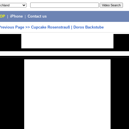
POP
|
iPhone
|
Contact us
Previous Page
>>
Cupcake Rosenstrauß | Doros Backstube