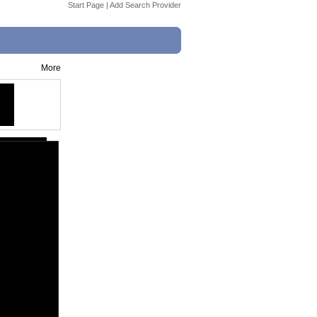
Start Page
|
Add Search Provider
More