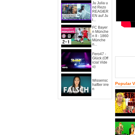
Ju Julia u
nd Rezo
REAGIER
EN auf Ju
l...
FC Bayer
n Münche
n II - 1860
Münche
n...
Fero47 -
Glück (Off
icial Vide
o)
Wissensc
Popular 
haftler irre
n