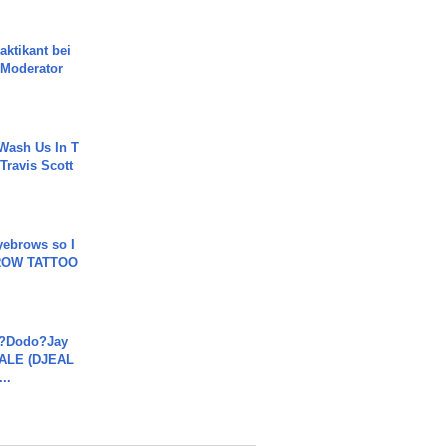
aktikant bei
 Moderator
Wash Us In T
 Travis Scott
yebrows so I
BROW TATTOO
a?Dodo?Jay
JALE (DJEAL
..