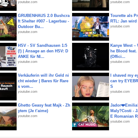
youtube.com
youtube.com
GRUBENHAUS 2.0 Bushcra
Tourette als Pr
ft Shelter #007 - Lagerbau -
RTL: Jan wird
Outdoor Bu...
youtube.com
youtube.com
HSV - SV Sandhausen 1:5
Kanye West – 
(!) | Ansage an den HSV: D
he Blood feat.
ANKE für NI...
(Offici...
youtube.com
youtube.com
Verkäuferin will ihr Geld ni
I shaved my e
cht wieder | Bares für Rare
can try EYE
s vom...
S
youtube.com
youtube.com
Ghetto Geasy feat Majk - Zh
Jador❤️Emili
ytem (Je t’aime)
Maly?Costi - 
youtube.com
E Romanian R.
youtube.com