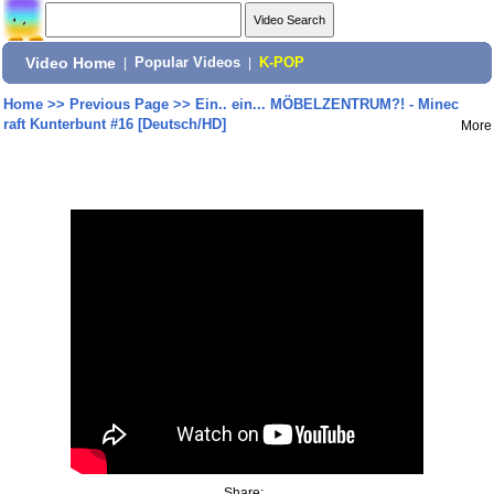
Video Home
|
Popular Videos
|
K-POP
Home
>>
Previous Page
>>
Ein.. ein... MÖBELZENTRUM?! - Minec
raft Kunterbunt #16 [Deutsch/HD]
More
Share: