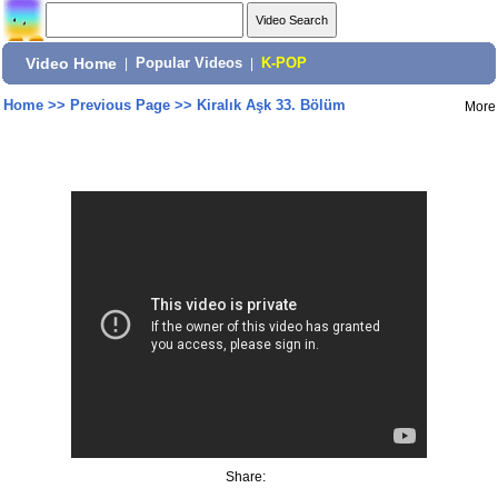
Video Home
|
Popular Videos
|
K-POP
Home
>>
Previous Page
>>
Kiralık Aşk 33. Bölüm
More
Share: