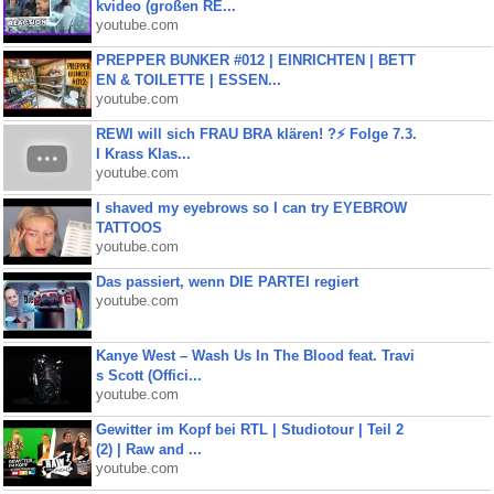
kvideo (großen RE...
youtube.com
PREPPER BUNKER #012 | EINRICHTEN | BETT
EN & TOILETTE | ESSEN...
youtube.com
REWI will sich FRAU BRA klären! ?⚡️ Folge 7.3.
I Krass Klas...
youtube.com
I shaved my eyebrows so I can try EYEBROW
TATTOOS
youtube.com
Das passiert, wenn DIE PARTEI regiert
youtube.com
Kanye West – Wash Us In The Blood feat. Travi
s Scott (Offici...
youtube.com
Gewitter im Kopf bei RTL | Studiotour | Teil 2
(2) | Raw and ...
youtube.com