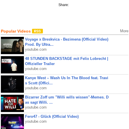
Share:
Popular Videos
More
Voyage x Breskvica - Bezimena (Official Video)
Prod. By Ultra...
youtube.com
48 STUNDEN BACKSTAGE mit Felix Lobrecht |
Offizieller Trailer
youtube.com
Kanye West – Wash Us In The Blood feat. Travi
s Scott (Offici...
youtube.com
Bizarrer Zoff um "Willi wills wissen"-Memes. D
as sagt Willi. ...
youtube.com
Fero47 - Glück (Official Video)
youtube.com