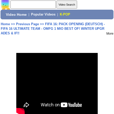
Video Home
|
Popular Videos
|
K-POP
Home
>>
Previous Page
>>
FIFA 16: PACK OPENING (DEUTSCH) -
FIFA 16 ULTIMATE TEAM - OMFG 1 MIO BEST OF! WINTER UPGR
ADES & IF!!
More