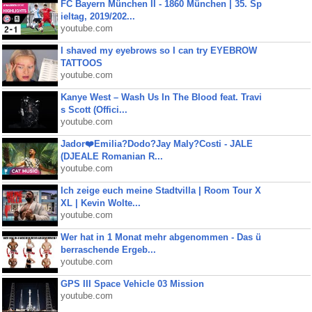
FC Bayern München II - 1860 München | 35. Sp
ieltag, 2019/202...
youtube.com
I shaved my eyebrows so I can try EYEBROW
TATTOOS
youtube.com
Kanye West – Wash Us In The Blood feat. Travi
s Scott (Offici...
youtube.com
Jador❤️Emilia?Dodo?Jay Maly?Costi - JALE
(DJEALE Romanian R...
youtube.com
Ich zeige euch meine Stadtvilla | Room Tour X
XL | Kevin Wolte...
youtube.com
Wer hat in 1 Monat mehr abgenommen - Das ü
berraschende Ergeb...
youtube.com
GPS III Space Vehicle 03 Mission
youtube.com