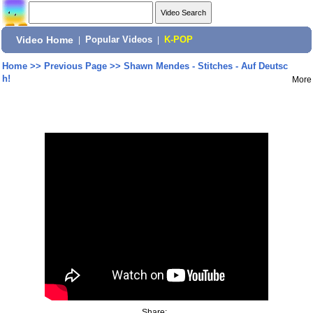
Video Home
|
Popular Videos
|
K-POP
Home
>>
Previous Page
>>
Shawn Mendes - Stitches - Auf Deutsc
h!
More
Share: