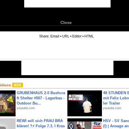
Close
6
Share:
Email
•
URL
•
Editor
•
HTML
Videos
GRUBENHAUS 2.0 Bushcra
48 STUNDEN
ft Shelter #007 - Lagerbau -
mit Felix Lobre
Outdoor Bu...
ler Trailer
youtube.com
youtube.com
REWI will sich FRAU BRA
HSV - SV San
klären! ?⚡️ Folge 7.3. I Kras
(!) | Ansage a