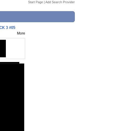
Start Page
|
Add Search Provider
CK 3 #05
More