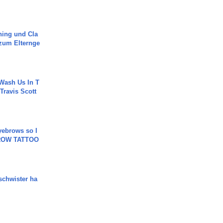
ning und Cla
zum Elternge
Wash Us In T
 Travis Scott
yebrows so I
BROW TATTOO
chwister ha