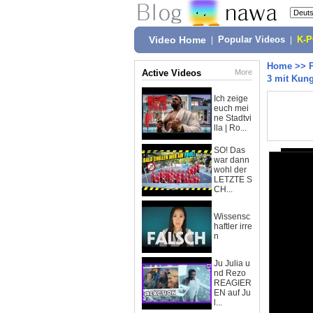
Video Home
|
Popular Videos
|
K-
Home
>>
Active Videos
More
3 mit Kun
Ich zeige
euch mei
ne Stadtvi
lla | Ro...
SO! Das
war dann
wohl der
LETZTE S
CH...
Wissensc
haftler irre
n
Ju Julia u
nd Rezo
REAGIER
EN auf Ju
l...