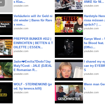
s Klas...
ANKE für NI...
youtube.com
youtube.com
Verkäuferin will ihr Geld ni
Hardstyle Hen
cht wieder | Bares für Rare
rissa müssen 
s vom...
spräch? | ...
youtube.com
youtube.com
PREPPER BUNKER #012 |
Kanye West – 
EINRICHTEN | BETTEN & T
he Blood feat.
OILETTE | ESSEN...
(Offici...
youtube.com
youtube.com
Jador❤️Emilia?Dodo?Jay
I shaved my e
Maly?Costi - JALE (DJEAL
can try EYE
E Romanian R...
S
youtube.com
youtube.com
WOLF - STERNENKIND (pr
Wenn man Ges
od. by terence.killt)
t.
youtube.com
youtube.com