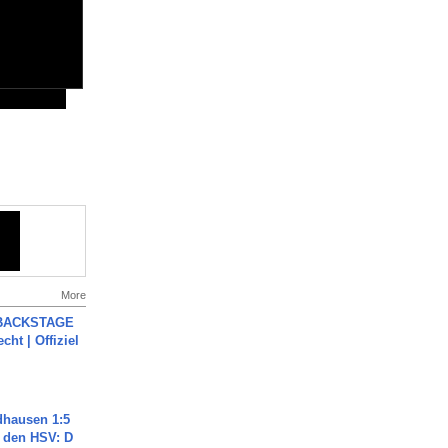
More
 BACKSTAGE
cht | Offiziel
dhausen 1:5
n den HSV: D