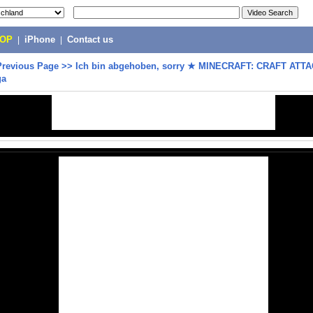
POP
|
iPhone
|
Contact us
Previous Page
>>
Ich bin abgehoben, sorry ★ MINECRAFT: CRAFT ATTA
ga