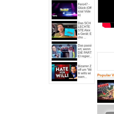
Fero47 -
Glück (Off
icial Vide
o)
Das SCH
LECHTE
STE Alex
a Gerät: E
cho ...
Das passi
ert, wenn
DIE PART
EI regier...
Bizarrer Z
off um "Wi
lli wills wi
Popular 
ssen...