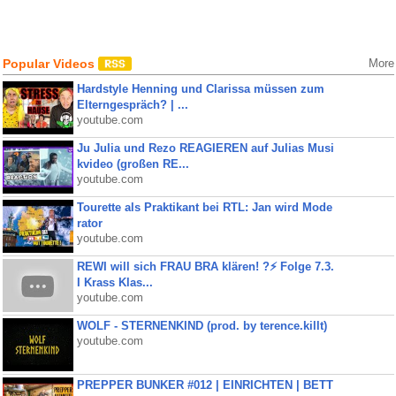
Popular Videos
More
Hardstyle Henning und Clarissa müssen zum
Elterngespräch? | ...
youtube.com
Ju Julia und Rezo REAGIEREN auf Julias Musi
kvideo (großen RE...
youtube.com
Tourette als Praktikant bei RTL: Jan wird Mode
rator
youtube.com
REWI will sich FRAU BRA klären! ?⚡️ Folge 7.3.
I Krass Klas...
youtube.com
WOLF - STERNENKIND (prod. by terence.killt)
youtube.com
PREPPER BUNKER #012 | EINRICHTEN | BETT