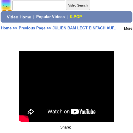
Video Home
|
Popular Videos
|
K-POP
Home
>>
Previous Page
>>
JULIEN BAM LEGT EINFACH AUF..
More
Share: