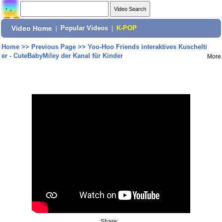
Video Home
|
Popular Videos
|
K-POP
Home
>>
Previous Page
>>
Yoo-Hoo Friends interaktives Kuschelti
er - CuteBabyMiley der Kanal für Kinder
More
Share: