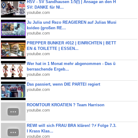
HSV - SV Sandhausen 1:5(!) | Ansage an den H
SV: DANKE für NI...
youtube.com
Ju Julia und Rezo REAGIEREN auf Julias Musi
kvideo (großen RE...
youtube.com
PREPPER BUNKER #012 | EINRICHTEN | BETT
EN & TOILETTE | ESSEN...
youtube.com
Wer hat in 1 Monat mehr abgenommen - Das ü
berraschende Ergeb...
youtube.com
Das passiert, wenn DIE PARTEI regiert
youtube.com
ROOMTOUR KROATIEN ? Team Harrison
youtube.com
REWI will sich FRAU BRA klären! ?⚡️ Folge 7.3.
I Krass Klas...
youtube.com