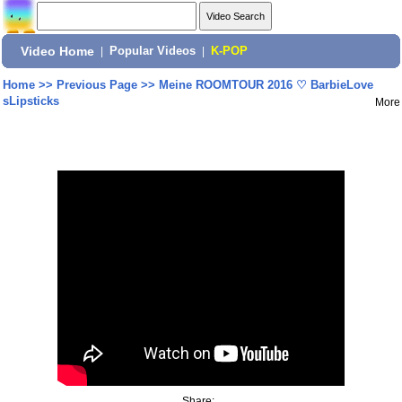
Video Home
|
Popular Videos
|
K-POP
Home
>>
Previous Page
>>
Meine ROOMTOUR 2016 ♡ BarbieLove
sLipsticks
More
Share: