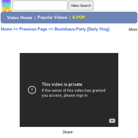
Video Home
|
Popular Videos
|
K-POP
Home
>>
Previous Page
>>
Bootshaus-Party [Daily Vlog]
More
Share: