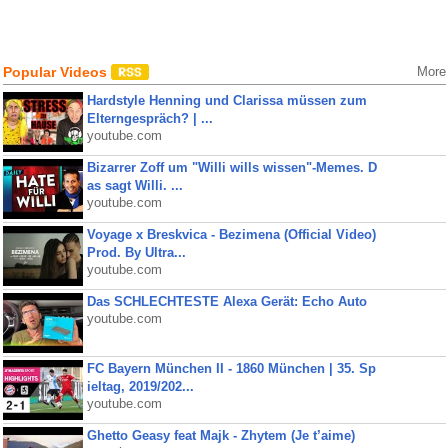
Popular Videos
More
Hardstyle Henning und Clarissa müssen zum
Elterngespräch? | ...
youtube.com
Bizarrer Zoff um "Willi wills wissen"-Memes. D
as sagt Willi. ...
youtube.com
Voyage x Breskvica - Bezimena (Official Video)
Prod. By Ultra...
youtube.com
Das SCHLECHTESTE Alexa Gerät: Echo Auto
youtube.com
FC Bayern München II - 1860 München | 35. Sp
ieltag, 2019/202...
youtube.com
Ghetto Geasy feat Majk - Zhytem (Je t’aime)