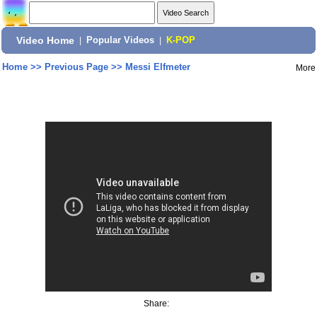
Video Home
|
Popular Videos
|
K-POP
Home
>>
Previous Page
>>
Messi Elfmeter
More
Share: