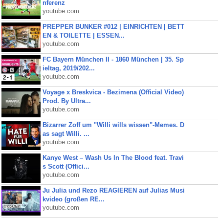
nferenz
youtube.com
PREPPER BUNKER #012 | EINRICHTEN | BETT
EN & TOILETTE | ESSEN...
youtube.com
FC Bayern München II - 1860 München | 35. Sp
ieltag, 2019/202...
youtube.com
Voyage x Breskvica - Bezimena (Official Video)
Prod. By Ultra...
youtube.com
Bizarrer Zoff um "Willi wills wissen"-Memes. D
as sagt Willi. ...
youtube.com
Kanye West – Wash Us In The Blood feat. Travi
s Scott (Offici...
youtube.com
Ju Julia und Rezo REAGIEREN auf Julias Musi
kvideo (großen RE...
youtube.com