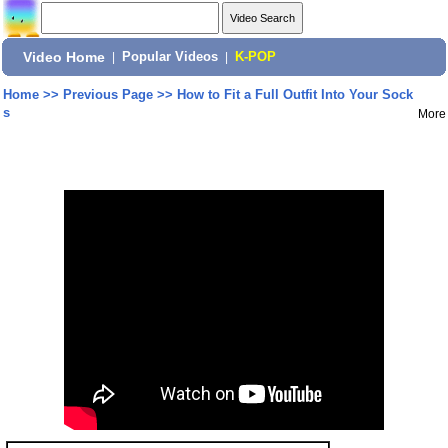
Video Home
|
Popular Videos
|
K-POP
Home
>>
Previous Page
>>
How to Fit a Full Outfit Into Your Sock
s
More
Share: