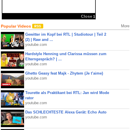
Close
1
Popular Videos
More
Gewitter im Kopf bei RTL | Studiotour | Teil 2
(2) | Raw and ...
youtube.com
Hardstyle Henning und Clarissa müssen zum
Elterngespräch? | ...
youtube.com
Ghetto Geasy feat Majk - Zhytem (Je t’aime)
youtube.com
Tourette als Praktikant bei RTL: Jan wird Mode
rator
youtube.com
Das SCHLECHTESTE Alexa Gerät: Echo Auto
youtube.com