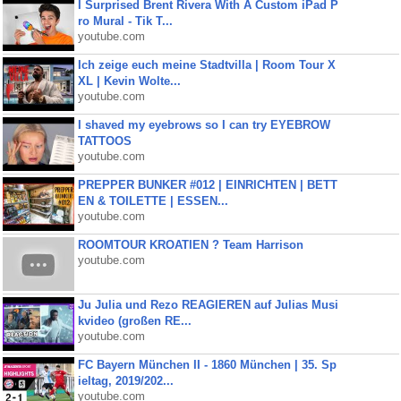
I Surprised Brent Rivera With A Custom iPad P
ro Mural - Tik T...
youtube.com
Ich zeige euch meine Stadtvilla | Room Tour X
XL | Kevin Wolte...
youtube.com
I shaved my eyebrows so I can try EYEBROW
TATTOOS
youtube.com
PREPPER BUNKER #012 | EINRICHTEN | BETT
EN & TOILETTE | ESSEN...
youtube.com
ROOMTOUR KROATIEN ? Team Harrison
youtube.com
Ju Julia und Rezo REAGIEREN auf Julias Musi
kvideo (großen RE...
youtube.com
FC Bayern München II - 1860 München | 35. Sp
ieltag, 2019/202...
youtube.com