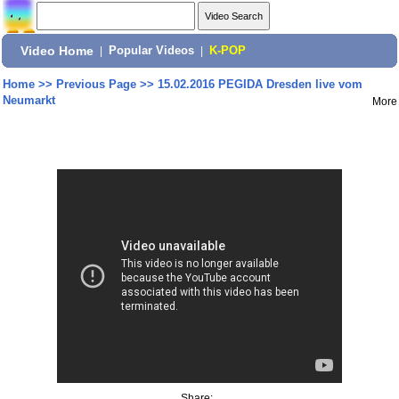
Video Home
|
Popular Videos
|
K-POP
Home
>>
Previous Page
>>
15.02.2016 PEGIDA Dresden live vom
Neumarkt
More
Share: