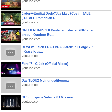
youtube.com
Jador❤️Emilia?Dodo?Jay Maly?Costi - JALE
(DJEALE Romanian R...
youtube.com
GRUBENHAUS 2.0 Bushcraft Shelter #007 - Lag
erbau - Outdoor Bu...
youtube.com
REWI will sich FRAU BRA klären! ?⚡️ Folge 7.3.
I Krass Klas...
youtube.com
Fero47 - Glück (Official Video)
youtube.com
Das TLOU2 Meinungsdilemma
youtube.com
GPS III Space Vehicle 03 Mission
youtube.com