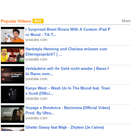
Popular Videos
More
I Surprised Brent Rivera With A Custom iPad P
ro Mural - Tik T...
youtube.com
Hardstyle Henning und Clarissa müssen zum
Elterngespräch? | ...
youtube.com
Verkäuferin will ihr Geld nicht wieder | Bares f
ür Rares vom...
youtube.com
Kanye West – Wash Us In The Blood feat. Travi
s Scott (Offici...
youtube.com
Voyage x Breskvica - Bezimena (Official Video)
Prod. By Ultra...
youtube.com
Ghetto Geasy feat Majk - Zhytem (Je t’aime)