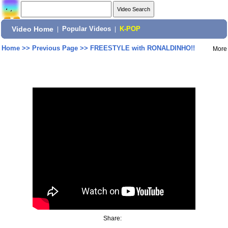
Video Home
|
Popular Videos
|
K-POP
Home
>>
Previous Page
>>
FREESTYLE with RONALDINHO!!
More
Share: