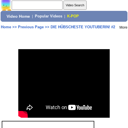
Video Home
|
Popular Videos
|
K-POP
Home
>>
Previous Page
>>
DIE HÜBSCHESTE YOUTUBERIN! #2
More
Share: