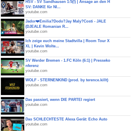
HSV - SV Sandhausen 1:5(!) | Ansage an den H
SV: DANKE für NI...
youtube.com
Jador❤️Emilia?Dodo?Jay Maly?Costi - JALE
(DJEALE Romanian R...
youtube.com
Ich zeige euch meine Stadtvilla | Room Tour X
XL | Kevin Wolte...
youtube.com
SV Werder Bremen - 1.FC Köln (6:1) | Presseko
nferenz
youtube.com
WOLF - STERNENKIND (prod. by terence.killt)
youtube.com
Das passiert, wenn DIE PARTEI regiert
youtube.com
Das SCHLECHTESTE Alexa Gerät: Echo Auto
youtube.com