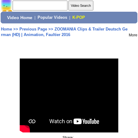
Video Home
|
Popular Videos
|
K-POP
Home
>>
Previous Page
>>
ZOOMANIA Clips & Trailer Deutsch Ge
rman (HD) | Animation, Faultier 2016
More
Share: