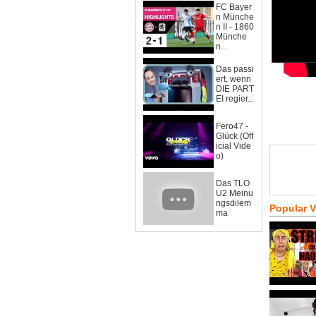
FC Bayer
n Münche
n II - 1860
Münche
n...
Das passi
ert, wenn
DIE PART
EI regier...
Fero47 -
Glück (Off
icial Vide
o)
Das TLO
U2 Meinu
ngsdilem
Popular 
ma