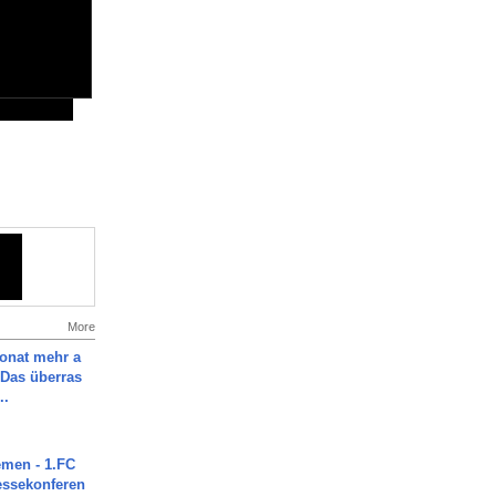
More
Monat mehr a
Das überras
..
men - 1.FC
ressekonferen