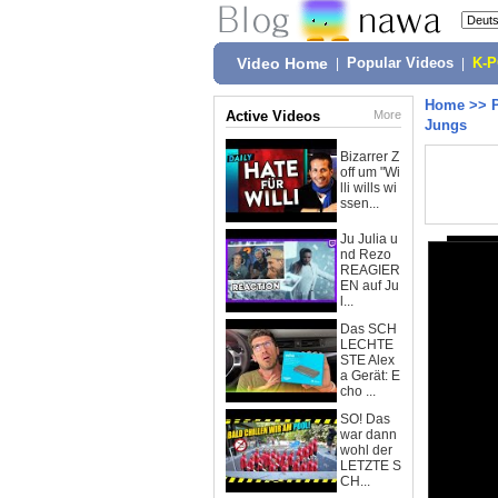
Video Home
|
Popular Videos
|
K-
Home
>>
Active Videos
More
Jungs
Bizarrer Z
off um "Wi
lli wills wi
ssen...
Ju Julia u
nd Rezo
REAGIER
EN auf Ju
l...
Das SCH
LECHTE
STE Alex
a Gerät: E
cho ...
SO! Das
war dann
wohl der
LETZTE S
CH...