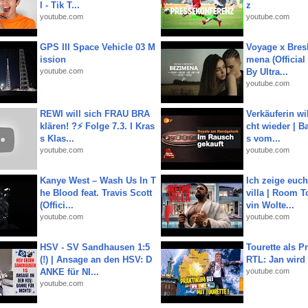
l - Tik T...
z
youtube.com
youtube.com
GPS III Space Vehicle 03 M
Voyage x Bresk
ission
mena (Official
youtube.com
By Ultra...
youtube.com
REWI will sich FRAU BRA
Verkäuferin wil
klären! ?⚡️ Folge 7.3. I Kras
cht wieder | B
s Klas...
s vom...
youtube.com
youtube.com
Kanye West – Wash Us In T
Ich zeige euc
he Blood feat. Travis Scott
villa | Room T
(Offici...
vin Wolte...
youtube.com
youtube.com
HSV - SV Sandhausen 1:5
Tourette als Pr
(!) | Ansage an den HSV: D
RTL: Jan wird
ANKE für NI...
youtube.com
youtube.com