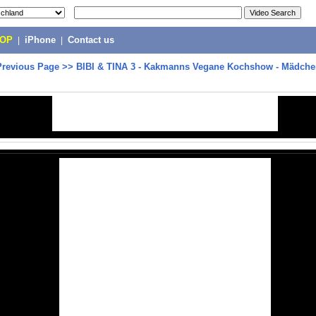
POP
|
iPhone
|
Contact us
Previous Page
>>
BIBI & TINA 3 - Kakmanns Vegane Kochshow - Mädch