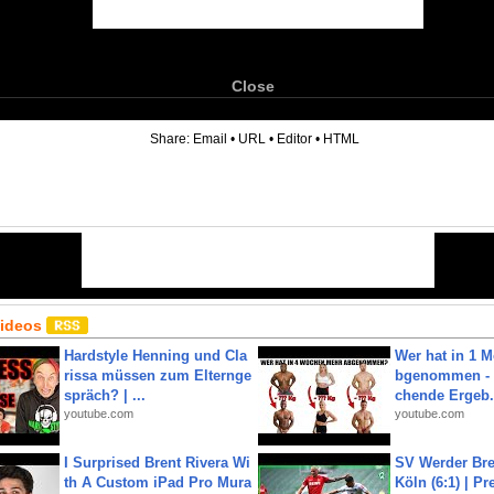
Close
6
Share:
Email
•
URL
•
Editor
•
HTML
Videos
Hardstyle Henning und Cla
Wer hat in 1 
rissa müssen zum Elternge
bgenommen - 
spräch? | ...
chende Ergeb.
youtube.com
youtube.com
I Surprised Brent Rivera Wi
SV Werder Bre
th A Custom iPad Pro Mura
Köln (6:1) | P