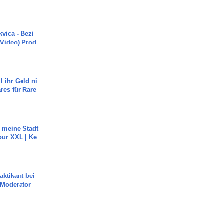
vica - Bezi
 Video) Prod.
l ihr Geld ni
ares für Rare
h meine Stadt
our XXL | Ke
aktikant bei
 Moderator