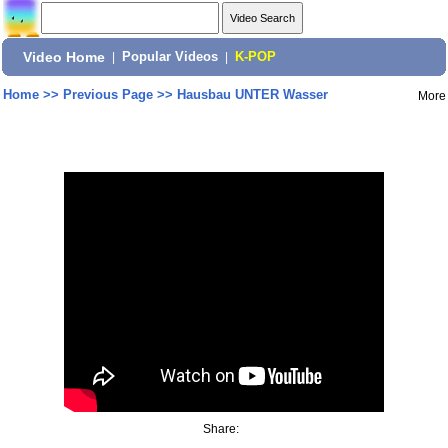
Video Home
|
Popular Videos
|
K-POP
Home
>>
Previous Page
>>
Hausbau UNTER Wasser
More
Share: