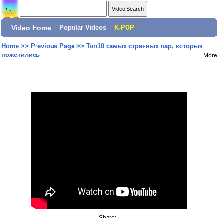
Video Home
|
Popular Videos
|
K-POP
Home
>>
Previous Page
>>
Топ10 самых странных пар, которые
поженились
More
Share: