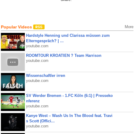
Popular Videos
More
Hardstyle Henning und Clarissa müssen zum
Elterngespräch? | ...
youtube.com
ROOMTOUR KROATIEN ? Team Harrison
youtube.com
Wissenschaftler irren
youtube.com
SV Werder Bremen - 1.FC Köln (6:1) | Presseko
nferenz
youtube.com
Kanye West – Wash Us In The Blood feat. Travi
s Scott (Offici...
youtube.com