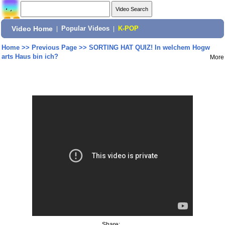
Video Home
|
Popular Videos
|
K-POP
Home
>>
Previous Page
>>
SORTING HAT QUIZ! In welchem Hogw
arts Haus bin ich?
More
Share: