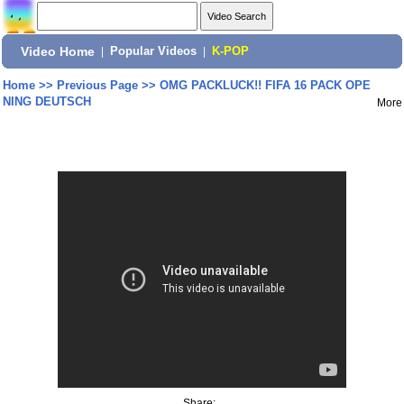
Video Home
|
Popular Videos
|
K-POP
Home
>>
Previous Page
>>
OMG PACKLUCK!! FIFA 16 PACK OPE
NING DEUTSCH
More
Share: