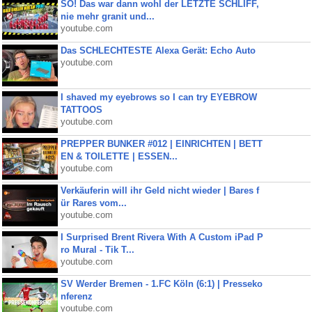
SO! Das war dann wohl der LETZTE SCHLIFF,
nie mehr granit und...
youtube.com
Das SCHLECHTESTE Alexa Gerät: Echo Auto
youtube.com
I shaved my eyebrows so I can try EYEBROW
TATTOOS
youtube.com
PREPPER BUNKER #012 | EINRICHTEN | BETT
EN & TOILETTE | ESSEN...
youtube.com
Verkäuferin will ihr Geld nicht wieder | Bares f
ür Rares vom...
youtube.com
I Surprised Brent Rivera With A Custom iPad P
ro Mural - Tik T...
youtube.com
SV Werder Bremen - 1.FC Köln (6:1) | Presseko
nferenz
youtube.com