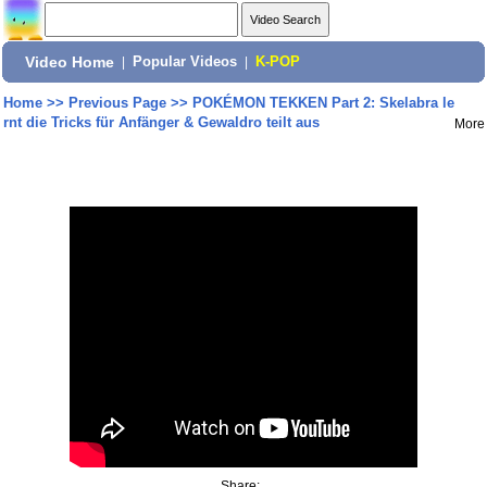
Video Home
|
Popular Videos
|
K-POP
Home
>>
Previous Page
>>
POKÉMON TEKKEN Part 2: Skelabra le
rnt die Tricks für Anfänger & Gewaldro teilt aus
More
Share: