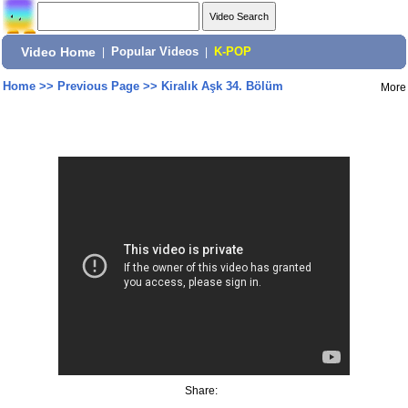
Video Home
|
Popular Videos
|
K-POP
Home
>>
Previous Page
>>
Kiralık Aşk 34. Bölüm
More
Share: