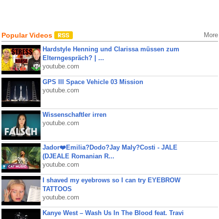
Popular Videos
More
Hardstyle Henning und Clarissa müssen zum
Elterngespräch? | ...
youtube.com
GPS III Space Vehicle 03 Mission
youtube.com
Wissenschaftler irren
youtube.com
Jador❤️Emilia?Dodo?Jay Maly?Costi - JALE
(DJEALE Romanian R...
youtube.com
I shaved my eyebrows so I can try EYEBROW
TATTOOS
youtube.com
Kanye West – Wash Us In The Blood feat. Travi