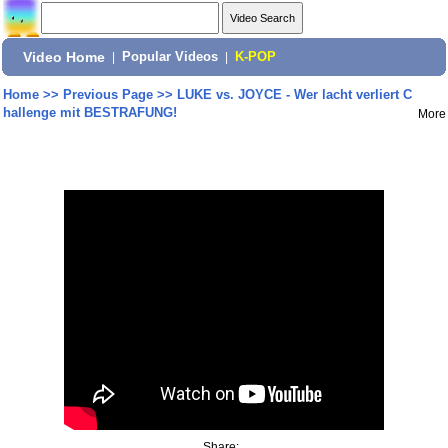
Video Home
|
Popular Videos
|
K-POP
Home
>>
Previous Page
>>
LUKE vs. JOYCE - Wer lacht verliert C
hallenge mit BESTRAFUNG!
More
Share: