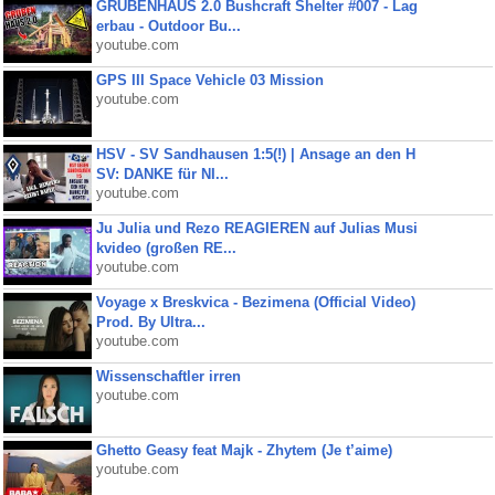
GRUBENHAUS 2.0 Bushcraft Shelter #007 - Lag
erbau - Outdoor Bu...
youtube.com
GPS III Space Vehicle 03 Mission
youtube.com
HSV - SV Sandhausen 1:5(!) | Ansage an den H
SV: DANKE für NI...
youtube.com
Ju Julia und Rezo REAGIEREN auf Julias Musi
kvideo (großen RE...
youtube.com
Voyage x Breskvica - Bezimena (Official Video)
Prod. By Ultra...
youtube.com
Wissenschaftler irren
youtube.com
Ghetto Geasy feat Majk - Zhytem (Je t’aime)
youtube.com