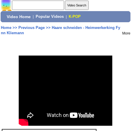
Video Home
|
Popular Videos
|
K-POP
Home
>>
Previous Page
>>
Haare schneiden - Heimwerkerking Fy
nn Kliemann
More
Share: