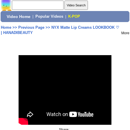
Video Home
|
Popular Videos
|
K-POP
Home
>>
Previous Page
>>
NYX Matte Lip Creams LOOKBOOK ♡
| HANADIBEAUTY
More
Share: