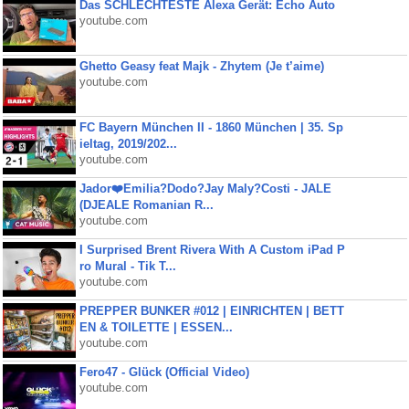
Das SCHLECHTESTE Alexa Gerät: Echo Auto
youtube.com
Ghetto Geasy feat Majk - Zhytem (Je t’aime)
youtube.com
FC Bayern München II - 1860 München | 35. Sp
ieltag, 2019/202...
youtube.com
Jador❤️Emilia?Dodo?Jay Maly?Costi - JALE
(DJEALE Romanian R...
youtube.com
I Surprised Brent Rivera With A Custom iPad P
ro Mural - Tik T...
youtube.com
PREPPER BUNKER #012 | EINRICHTEN | BETT
EN & TOILETTE | ESSEN...
youtube.com
Fero47 - Glück (Official Video)
youtube.com