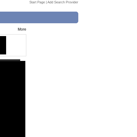
Start Page
|
Add Search Provider
More