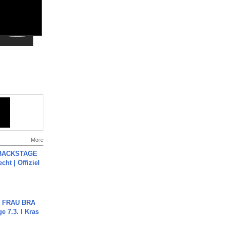
More
 BACKSTAGE
cht | Offiziel
ch FRAU BRA
ge 7.3. I Kras