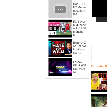
Das TLO
U2 Meinu
ngsdilem
ma
FC Bayer
n Münche
n II - 1860
Münche
n...
Bizarrer Z
off um "Wi
lli wills wi
ssen...
Fero47 -
Glück (Off
Popular 
icial Vide
o)