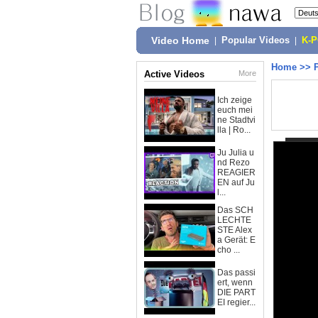
Video Home
|
Popular Videos
|
K-
Home
>>
Active Videos
More
Ich zeige
euch mei
ne Stadtvi
lla | Ro...
Ju Julia u
nd Rezo
REAGIER
EN auf Ju
l...
Das SCH
LECHTE
STE Alex
a Gerät: E
cho ...
Das passi
ert, wenn
DIE PART
EI regier...