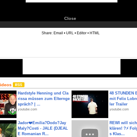
Close
6
Share:
Email
•
URL
•
Editor
•
HTML
Videos
Hardstyle Henning und Cla
48 STUNDEN
rissa müssen zum Elternge
mit Felix Lobre
spräch? | ...
ler Trailer
youtube.com
youtube.com
Jador❤️Emilia?Dodo?Jay
REWI will si
Maly?Costi - JALE (DJEAL
klären! ?⚡️ Fol
E Romanian R...
s Klas...