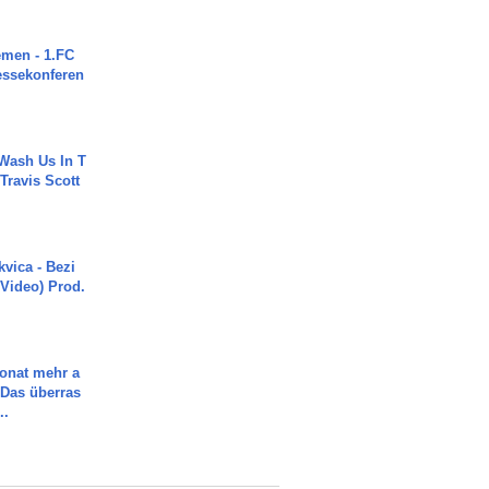
men - 1.FC
ressekonferen
Wash Us In T
 Travis Scott
vica - Bezi
 Video) Prod.
Monat mehr a
Das überras
..