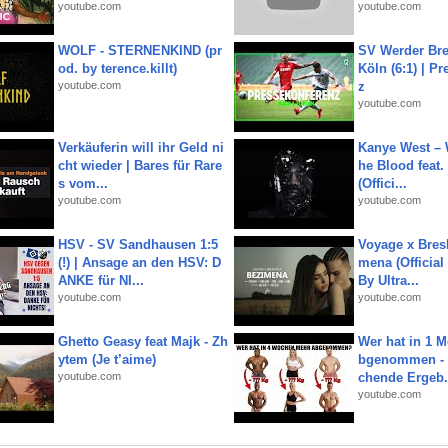
youtube.com
youtube.com
WOLF - STERNENKIND (pr
SV Werder Bre
od. by terence.killt)
Köln (6:1) | P
youtube.com
z
youtube.com
Verkäuferin will ihr Geld ni
Kanye West – 
cht wieder | Bares für Rare
he Blood feat.
s vom...
(Offici...
youtube.com
youtube.com
HSV - SV Sandhausen 1:5
Voyage x Bresk
(!) | Ansage an den HSV: D
mena (Official
ANKE für NI...
By Ultra...
youtube.com
youtube.com
Ghetto Geasy feat Majk - Zh
Wer hat in 1 
ytem (Je t’aime)
bgenommen - 
youtube.com
chende Ergeb.
youtube.com