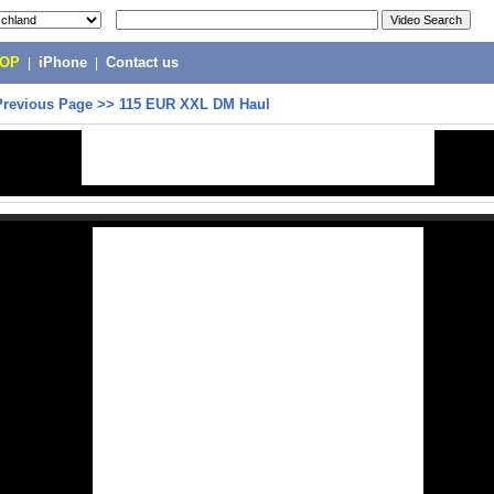
POP
|
iPhone
|
Contact us
Previous Page
>>
115 EUR XXL DM Haul