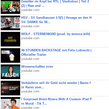
Gewitter im Kopf bei RTL | Studiotour | Teil 2
(2) | Raw and ...
youtube.com
HSV - SV Sandhausen 1:5(!) | Ansage an den H
SV: DANKE für NI...
youtube.com
WOLF - STERNENKIND (prod. by terence.killt)
youtube.com
48 STUNDEN BACKSTAGE mit Felix Lobrecht |
Offizieller Trailer
youtube.com
Wissenschaftler irren
youtube.com
Verkäuferin will ihr Geld nicht wieder | Bares f
ür Rares vom...
youtube.com
I Surprised Brent Rivera With A Custom iPad P
ro Mural - Tik T...
youtube.com