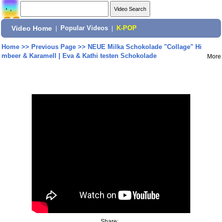
Video Home
|
Popular Videos
|
K-POP
Home
>>
Previous Page
>>
NEUE Milka Schokolade "Collage" Hi
mbeer & Karamell | Eva & Kathi testen Schokolade
More
Share: