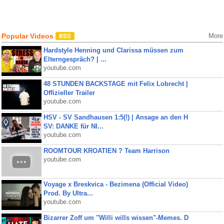
Popular Videos
More
Hardstyle Henning und Clarissa müssen zum
Elterngespräch? | ...
youtube.com
48 STUNDEN BACKSTAGE mit Felix Lobrecht |
Offizieller Trailer
youtube.com
HSV - SV Sandhausen 1:5(!) | Ansage an den H
SV: DANKE für NI...
youtube.com
ROOMTOUR KROATIEN ? Team Harrison
youtube.com
Voyage x Breskvica - Bezimena (Official Video)
Prod. By Ultra...
youtube.com
Bizarrer Zoff um "Willi wills wissen"-Memes. D