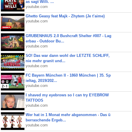
as sagt Willi. ...
youtube.com
Ghetto Geasy feat Majk - Zhytem (Je t’aime)
youtube.com
GRUBENHAUS 2.0 Bushcraft Shelter #007 - Lag
erbau - Outdoor Bu...
youtube.com
SO! Das war dann wohl der LETZTE SCHLIFF,
nie mehr granit und...
youtube.com
FC Bayern München II - 1860 München | 35. Sp
ieltag, 2019/202...
youtube.com
I shaved my eyebrows so I can try EYEBROW
TATTOOS
youtube.com
Wer hat in 1 Monat mehr abgenommen - Das ü
berraschende Ergeb...
youtube.com