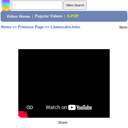
Video Home
|
Popular Videos
|
K-POP
Home
>>
Previous Page
>>
Löwenzahn-Intro
More
Share: