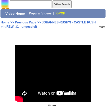
Video Home
|
Popular Videos
|
K-POP
Home
>>
Previous Page
>>
JOHANNES-RUSH?! - CASTLE RUSH
mit REWI #1 | ungespielt
More
Share: