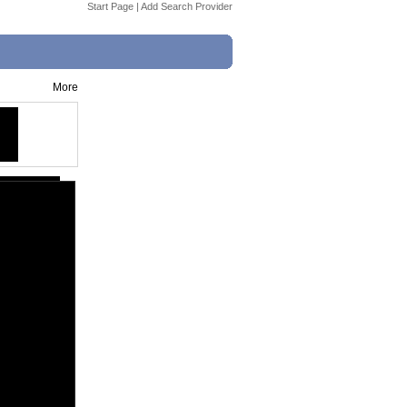
Start Page
|
Add Search Provider
More