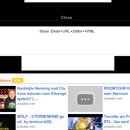
Close
6
Share:
Email
•
URL
•
Editor
•
HTML
Videos
Hardstyle Henning und Cla
ROOMTOUR KR
rissa müssen zum Elternge
eam Harrison
spräch? | ...
youtube.com
youtube.com
WOLF - STERNENKIND (pr
Tourette als Pr
od. by terence.killt)
RTL: Jan wird
youtube.com
youtube.com