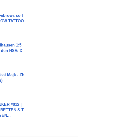
yebrows so I
BROW TATTOO
dhausen 1:5
n den HSV: D
eat Majk - Zh
e)
KER #012 |
 BETTEN & T
SEN...