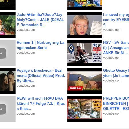
Jador❤️Emilia?Dodo?Jay
I shaved my e
Maly?Costi - JALE (DJEAL
can try EYE
E Romanian R...
S
youtube.com
youtube.com
Rennen 1 | Nürburgring La
HSV - SV San
ngstrecken-Serie
(!) | Ansage a
youtube.com
ANKE für NI...
youtube.com
Voyage x Breskvica - Bezi
Ghetto Geasy f
mena (Official Video) Prod.
ytem (Je t’aim
By Ultra...
youtube.com
youtube.com
REWI will sich FRAU BRA
PREPPER BUN
klären! ?⚡️ Folge 7.3. I Kras
EINRICHTEN |
s Klas...
OILETTE | ES
youtube.com
youtube.com