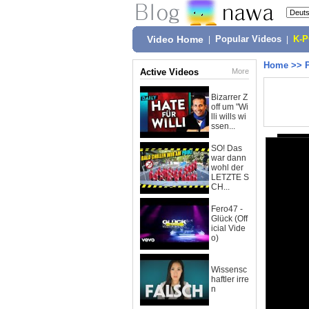
Video Home
|
Popular Videos
|
K-
Home
>>
Active Videos
More
Bizarrer Z
off um "Wi
lli wills wi
ssen...
SO! Das
war dann
wohl der
LETZTE S
CH...
Fero47 -
Glück (Off
icial Vide
o)
Wissensc
haftler irre
n