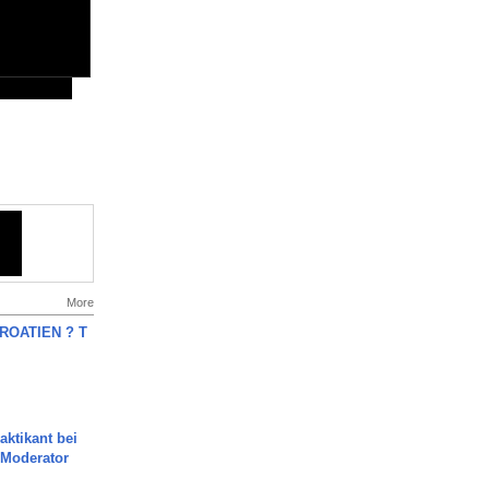
More
OATIEN ? T
aktikant bei
 Moderator