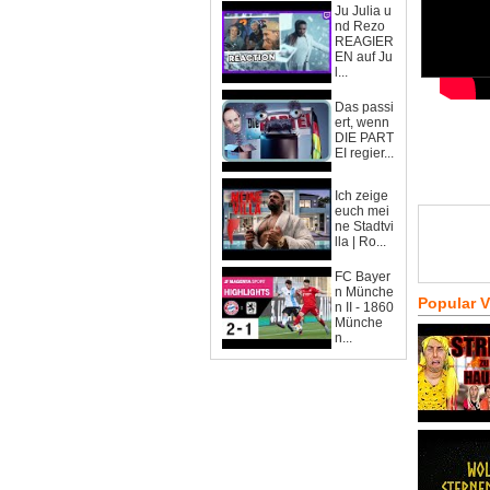
Ju Julia u
nd Rezo
REAGIER
EN auf Ju
l...
Das passi
ert, wenn
DIE PART
EI regier...
Ich zeige
euch mei
ne Stadtvi
lla | Ro...
FC Bayer
n Münche
Popular 
n II - 1860
Münche
n...