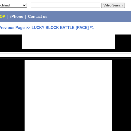
POP
|
iPhone
|
Contact us
Previous Page
>>
LUCKY BLOCK BATTLE [RACE] #1